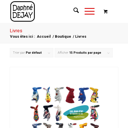
Livres
Vous êtes ici :
Accueil
/
Boutique
/
Livres
Trier par
Par défaut
Afficher
15 Produits par page