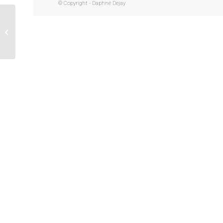
© Copyright - Daphné Dejay
Jean Niki (inspiré de-
SAINT-PHALLE)