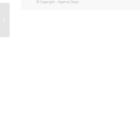
© Copyright - Daphné Dejay
Jean Louis (inspiré de
VUITTON)